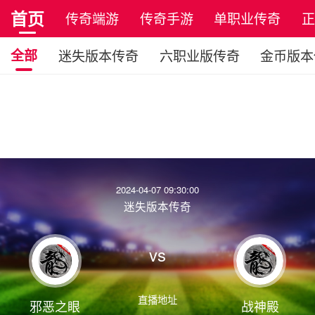
首页
传奇端游
传奇手游
单职业传奇
全部
迷失版本传奇
六职业版传奇
金币版本
2024-04-07 09:30:00
迷失版本传奇
vs
直播地址
邪恶之眼
战神殿