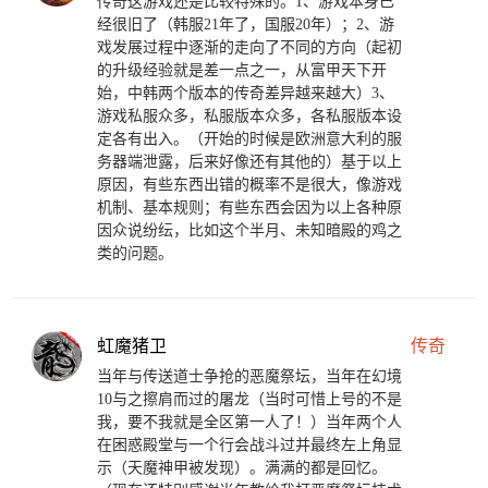
传奇这游戏还是比较特殊的。1、游戏本身已
经很旧了（韩服21年了，国服20年）；2、游
戏发展过程中逐渐的走向了不同的方向（起初
的升级经验就是差一点之一，从富甲天下开
始，中韩两个版本的传奇差异越来越大）3、
游戏私服众多，私服版本众多，各私服版本设
定各有出入。（开始的时候是欧洲意大利的服
务器端泄露，后来好像还有其他的）基于以上
原因，有些东西出错的概率不是很大，像游戏
机制、基本规则；有些东西会因为以上各种原
因众说纷纭，比如这个半月、未知暗殿的鸡之
类的问题。
虹魔猪卫
传奇
当年与传送道士争抢的恶魔祭坛，当年在幻境
10与之擦肩而过的屠龙（当时可惜上号的不是
我，要不我就是全区第一人了！）当年两个人
在困惑殿堂与一个行会战斗过并最终左上角显
示（天魔神甲被发现）。满满的都是回忆。