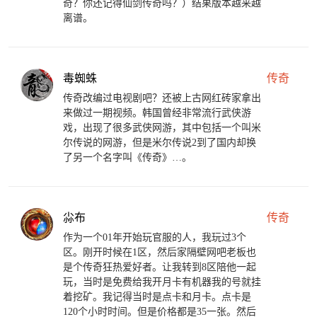
奇？你还记得仙剑传奇吗？）结果版本越来越
离谱。
毒蜘蛛
传奇
传奇改编过电视剧吧？还被上古网红砖家拿出
来做过一期视频。韩国曾经非常流行武侠游
戏，出现了很多武侠网游，其中包括一个叫米
尔传说的网游，但是米尔传说2到了国内却换
了另一个名字叫《传奇》…。
尛布
传奇
作为一个01年开始玩官服的人，我玩过3个
区。刚开时候在1区，然后家隔壁网吧老板也
是个传奇狂热爱好者。让我转到8区陪他一起
玩，当时是免费给我开月卡有机器我的号就挂
着挖矿。我记得当时是点卡和月卡。点卡是
120个小时时间。但是价格都是35一张。然后