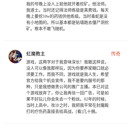
我的号晚上没人上就他就开着挖矿。他法师。
我道士。当时还记得法师练级是真费钱。每天
晚上要挖10w的药钱供他练级。当时毒蛇是没
有小地图的。所以基本都是贴墙跑去僵尸洞挖
矿。根本不敢飞随机。
虹魔教主
传奇
游戏，这两字对于我意味深长！我敢这样说，
没人可以像我那样玩，因为你要养家糊口就必
须要工作。而我不同，游戏就是我人生，希望
官方给我个机会宣传，我不是要内服号的那
种，只是我想做贵公司的推广主播。本已对这
个游戏放弃了，你让我再信一回广告，可是如
果不好玩儿你会失去一个粉丝。02年的时候，
当时上高中，攻沙之时，我把我平常在封魔殿
打的疗伤药直接丢给高战，[看]几十捆。