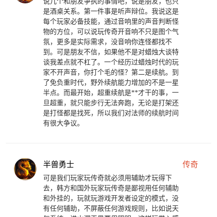
说几个和朋友争执的事情吧，说是朋友，也只
是酒桌关系。第一件事是听声辩位。我说这是
每个玩家必备技能，通过音响里的声音判断怪
物的方位，可以说玩传奇开音响不只是图个气
氛，更多是实际需求，没音响你连怪都找不
到。可是朋友不信，如果他不是对蜡烛大谈特
谈我差点就不杠了。一个经历过蜡烛时代的玩
家不开声音，你打个毛的怪？第二是续航。到
了免负重时代，野外续航能力增加的不是一星
半点。而最开始，超重续航是**才干的事，一
旦超重，就只能步行无法奔跑，无论是打架还
是打怪都是找死，所以我们对法师的续航时间
有很大争议。
半兽勇士
传奇
可是我们玩家玩传奇就必须用辅助才玩得下
去，韩方和国外玩家玩传奇是鄙视用任何辅助
和外挂的，玩就玩游戏开发者设定的模式，没
有任何辅助，不屏蔽任何游戏规则，比如说天