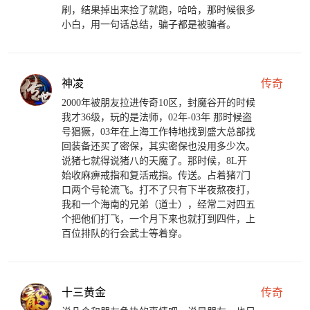
刷，结果掉出来捡了就跑，哈哈，那时候很多
小白，用一句话总结，骗子都是被骗者。
神凌
传奇
2000年被朋友拉进传奇10区，封魔谷开的时候
我才36级，玩的是法师，02年-03年 那时候盗
号猖獗，03年在上海工作特地找到盛大总部找
回装备还买了密保，其实密保也没用多少次。
说猪七就得说猪八的天魔了。那时候，8L开
始收麻痹戒指和复活戒指。传送。占着猪7门
口两个号轮流飞。打不了只有下半夜熬夜打，
我和一个海南的兄弟（道士），经常二对四五
个把他们打飞，一个月下来也就打到四件，上
百位排队的行会武士等着穿。
十三黄金
传奇